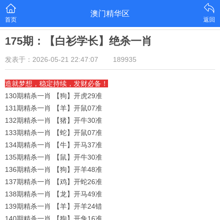
澳门精华区
首页
返回
175期：【白衫学长】绝杀一肖
发表于：2026-05-21 22:47:07
189935
造就梦想，稳定持续，发财必备！
130期精杀一肖 【狗】开虎29准
131期精杀一肖 【羊】开鼠07准
132期精杀一肖 【猪】开牛30准
133期精杀一肖 【蛇】开鼠07准
134期精杀一肖 【牛】开马37准
135期精杀一肖 【鼠】开牛30准
136期精杀一肖 【狗】开羊48准
137期精杀一肖 【鸡】开蛇26准
138期精杀一肖 【龙】开马49准
139期精杀一肖 【羊】开羊24错
140期精杀一肖 【狗】开兔16准