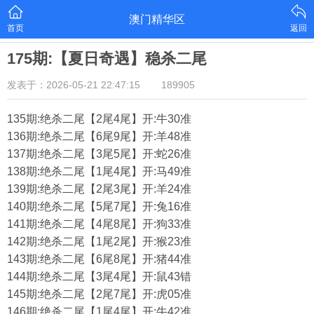
澳门精华区
首页
返回
175期:【夏日奇遇】稳杀二尾
发表于：2026-05-21 22:47:15
189905
135期:绝杀二尾【2尾4尾】开:牛30准
136期:绝杀二尾【6尾9尾】开:羊48准
137期:绝杀二尾【3尾5尾】开:蛇26准
138期:绝杀二尾【1尾4尾】开:马49准
139期:绝杀二尾【2尾3尾】开:羊24准
140期:绝杀二尾【5尾7尾】开:兔16准
141期:绝杀二尾【4尾8尾】开:狗33准
142期:绝杀二尾【1尾2尾】开:猴23准
143期:绝杀二尾【6尾8尾】开:猪44准
144期:绝杀二尾【3尾4尾】开:鼠43错
145期:绝杀二尾【2尾7尾】开:虎05准
146期:绝杀二尾【1尾4尾】开:牛42准