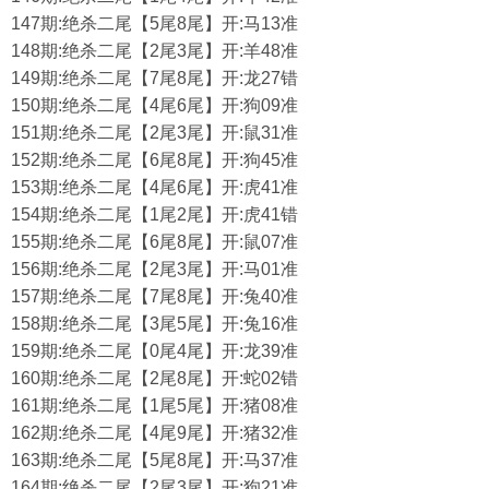
147期:绝杀二尾【5尾8尾】开:马13准
148期:绝杀二尾【2尾3尾】开:羊48准
149期:绝杀二尾【7尾8尾】开:龙27错
150期:绝杀二尾【4尾6尾】开:狗09准
151期:绝杀二尾【2尾3尾】开:鼠31准
152期:绝杀二尾【6尾8尾】开:狗45准
153期:绝杀二尾【4尾6尾】开:虎41准
154期:绝杀二尾【1尾2尾】开:虎41错
155期:绝杀二尾【6尾8尾】开:鼠07准
156期:绝杀二尾【2尾3尾】开:马01准
157期:绝杀二尾【7尾8尾】开:兔40准
158期:绝杀二尾【3尾5尾】开:兔16准
159期:绝杀二尾【0尾4尾】开:龙39准
160期:绝杀二尾【2尾8尾】开:蛇02错
161期:绝杀二尾【1尾5尾】开:猪08准
162期:绝杀二尾【4尾9尾】开:猪32准
163期:绝杀二尾【5尾8尾】开:马37准
164期:绝杀二尾【2尾3尾】开:狗21准