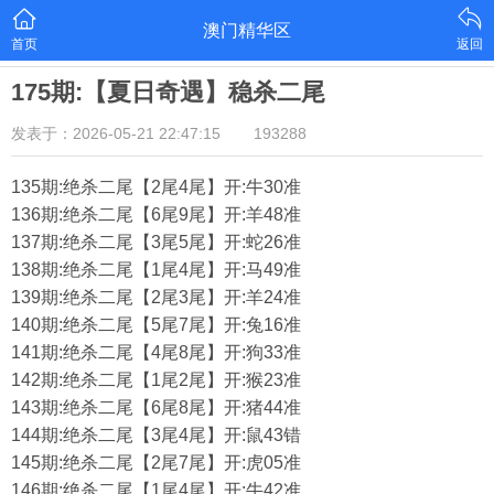
澳门精华区
首页
返回
175期:【夏日奇遇】稳杀二尾
发表于：2026-05-21 22:47:15
193288
135期:绝杀二尾【2尾4尾】开:牛30准
136期:绝杀二尾【6尾9尾】开:羊48准
137期:绝杀二尾【3尾5尾】开:蛇26准
138期:绝杀二尾【1尾4尾】开:马49准
139期:绝杀二尾【2尾3尾】开:羊24准
140期:绝杀二尾【5尾7尾】开:兔16准
141期:绝杀二尾【4尾8尾】开:狗33准
142期:绝杀二尾【1尾2尾】开:猴23准
143期:绝杀二尾【6尾8尾】开:猪44准
144期:绝杀二尾【3尾4尾】开:鼠43错
145期:绝杀二尾【2尾7尾】开:虎05准
146期:绝杀二尾【1尾4尾】开:牛42准