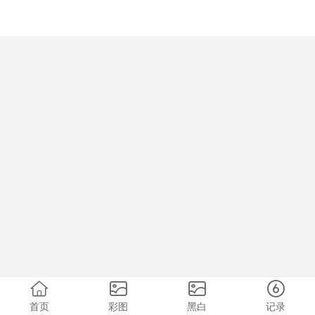
首页
彩图
黑白
记录