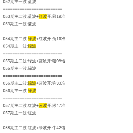
052期主一波:蓝波
=========================
053期主二波:蓝波+
红波
开:鼠19准
053期主一波:蓝波
=========================
054期主二波:
绿波
+红波开:兔16准
054期主一波:
绿波
=========================
055期主二波:绿波+蓝波开:猪08错
055期主一波:绿波
=========================
056期主二波:
绿波
+蓝波开:狗33准
056期主一波:
绿波
=========================
057期主二波:红波+
蓝波
开:猴47准
057期主一波:
红
波
=========================
058期主二波:红波+绿波开:牛42错