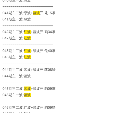
040期主一波:绿波
=========================
041期主二波:绿波+
蓝波
开:龙15准
041期主一波:绿波
=========================
042期主二波:
红波
+蓝波开:鸡34准
042期主一波:
红
波
=========================
043期主二波:
红波
+绿波开:兔40准
043期主一波:
红波
=========================
044期主二波:蓝波+绿波开:猪08错
044期主一波:
蓝
波
=========================
045期主二波:
蓝波
+绿波开:狗09准
045期主一波:
蓝波
=========================
046期主二波:红波+绿波开:狗09错