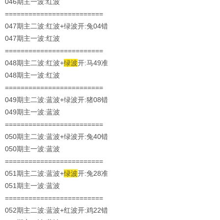
046期主一波:
红波
=========================
047期主二波:红波+绿波开:兔04错
047期主一波:红波
=========================
048期主二波:红波+
绿波
开:马49准
048期主一波:红波
=========================
049期主二波:蓝波+绿波开:猪08错
049期主一波:
蓝
波
=========================
050期主二波:蓝波+绿波开:兔40错
050
期主一波:蓝波
=========================
051期主二波:蓝波+
绿波
开:兔28准
051期主一波:蓝波
=========================
052期主二波:蓝波+红波开:鸡22错