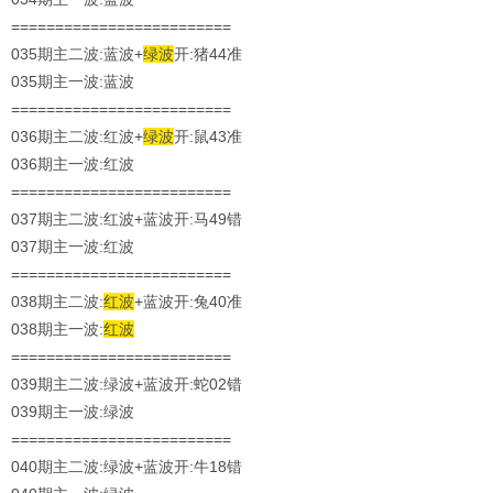
=========================
035期主二波:蓝波+
绿波
开:猪44准
035期主一波:蓝波
=========================
036期主二波:红波+
绿波
开:鼠43准
036期主一波:红波
=========================
037期主二波:红波+蓝波开:马49错
037期主一波:红波
=========================
038期主二波:
红波
+蓝波开:兔40准
038期主一波:
红波
=========================
039期主二波:绿波+蓝波开:蛇02错
039期主一波:绿波
=========================
040期主二波:绿波+蓝波开:牛18错