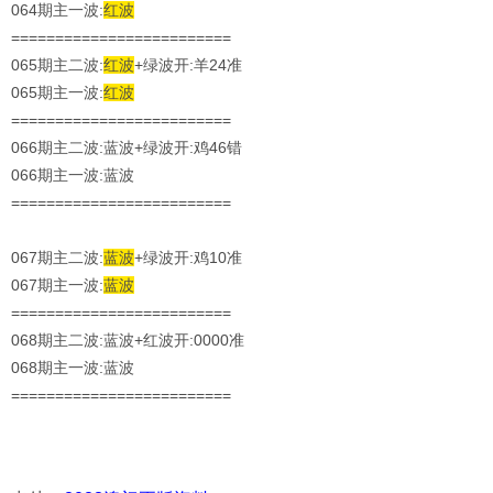
064期主一波:
红
波
=========================
065期主二波:
红波
+绿波开:羊24准
065期主一波:
红波
=========================
066期主二波:蓝波+绿波开:鸡46错
066期主一波:蓝波
=========================
067期主二波:
蓝波
+绿波开:鸡10准
067期主一波:
蓝波
=========================
068期主二波:蓝波+红波开:0000准
068期主一波:蓝波
=========================