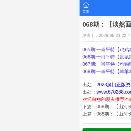
首页
068期：【淡然
发表于：2026-05-21 22:47
065期:一肖平特【鸡鸡
066期:一肖平特【鼠鼠
067期:一肖平特【狗狗
068期:一肖平特【羊羊
出处：
2023澳门正版
出处：
www.670288.co
欢迎向您的朋友推荐本
下篇：068期：【山河
上篇：068期：【山河