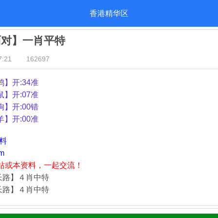
香港精华区
面对】一肖平特
:21
162697
鸡】开:34准
鼠】开:07准
狗】开:00错
羊】开:00准
资料
m
站或本资料，一起交流！
长路】４肖中特
长路】４肖中特