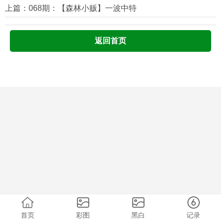
上篇：068期：【森林小贩】一波中特
返回首页
首页
彩图
黑白
记录