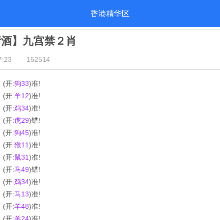
香港精华区
清酒】九宫禁２肖
:23
152514
】(开:
狗33
)准!
】(开:
羊12
)准!
】(开:
鸡34
)准!
】(开:
虎29
)错!
】(开:
狗45
)准!
】(开:
猴11
)准!
】(开:
鼠31
)准!
】(开:
马49
)错!
】(开:
鸡34
)准!
】(开:
马13
)准!
】(开:
羊48
)准!
】(开:
羊24
)准!