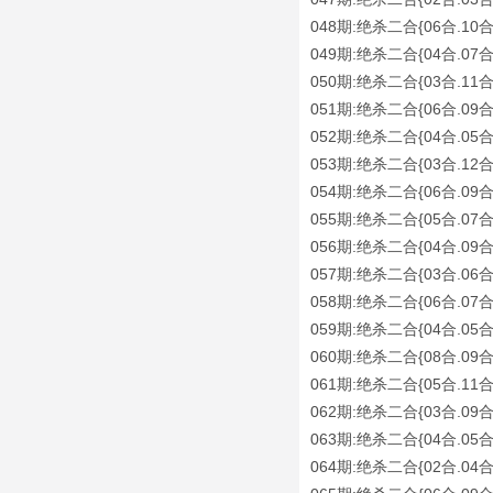
048期:绝杀二合{06合.10合
049期:绝杀二合{04合.07合
050期:绝杀二合{03合.11合
051期:绝杀二合{06合.09合
052期:绝杀二合{04合.05合
053期:绝杀二合{03合.12合
054期:绝杀二合{06合.09合
055期:绝杀二合{05合.07合
056期:绝杀二合{04合.09合
057期:绝杀二合{03合.06合
058期:绝杀二合{06合.07合
059期:绝杀二合{04合.05合
060期:绝杀二合{08合.09合
061期:绝杀二合{05合.11合
062期:绝杀二合{03合.09合
063期:绝杀二合{04合.05合
064期:绝杀二合{02合.04合