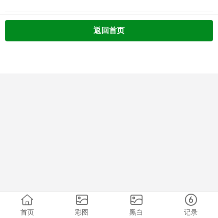
返回首页
首页
彩图
黑白
记录