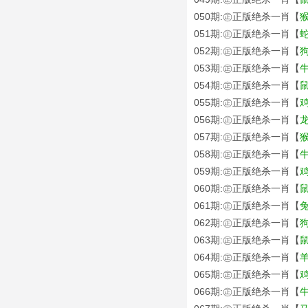
050期:㊣正版绝杀一肖【
051期:㊣正版绝杀一肖【
052期:㊣正版绝杀一肖【
053期:㊣正版绝杀一肖【
054期:㊣正版绝杀一肖【
055期:㊣正版绝杀一肖【
056期:㊣正版绝杀一肖【
057期:㊣正版绝杀一肖【
058期:㊣正版绝杀一肖【
059期:㊣正版绝杀一肖【
060期:㊣正版绝杀一肖【
061期:㊣正版绝杀一肖【
062期:㊣正版绝杀一肖【
063期:㊣正版绝杀一肖【
064期:㊣正版绝杀一肖【
065期:㊣正版绝杀一肖【
066期:㊣正版绝杀一肖【