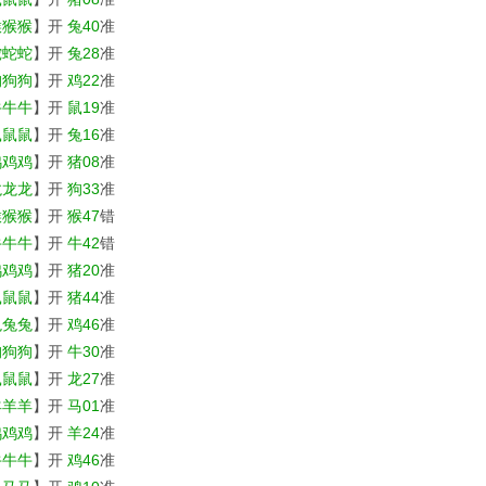
猴猴猴
】开
兔40
准
蛇蛇蛇
】开
兔28
准
狗狗狗
】开
鸡22
准
牛牛牛
】开
鼠19
准
鼠鼠鼠
】开
兔16
准
鸡鸡鸡
】开
猪08
准
龙龙龙
】开
狗33
准
猴猴猴
】开
猴47
错
牛牛牛
】开
牛42
错
鸡鸡鸡
】开
猪20
准
鼠鼠鼠
】开
猪44
准
兔兔兔
】开
鸡46
准
狗狗狗
】开
牛30
准
鼠鼠鼠
】开
龙27
准
羊羊羊
】开
马01
准
鸡鸡鸡
】开
羊24
准
牛牛牛
】开
鸡46
准