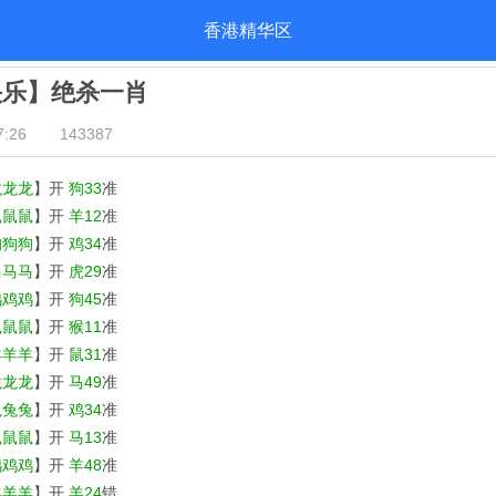
香港精华区
快乐】绝杀一肖
:26
143387
龙龙龙
】开
狗33
准
鼠鼠鼠
】开
羊12
准
狗狗狗
】开
鸡34
准
马马马
】开
虎29
准
鸡鸡鸡
】开
狗45
准
鼠鼠鼠
】开
猴11
准
羊羊羊
】开
鼠31
准
龙龙龙
】开
马49
准
兔兔兔
】开
鸡34
准
鼠鼠鼠
】开
马13
准
鸡鸡鸡
】开
羊48
准
羊羊羊
】开
羊24
错