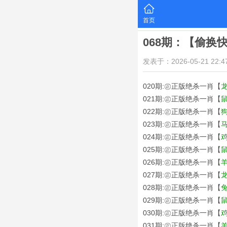
首页
068期：【偷换
发表于：2026-05-21 22:47
020期:㊣正版绝杀一肖【
021期:㊣正版绝杀一肖【
022期:㊣正版绝杀一肖【
023期:㊣正版绝杀一肖【
024期:㊣正版绝杀一肖【
025期:㊣正版绝杀一肖【
026期:㊣正版绝杀一肖【
027期:㊣正版绝杀一肖【
028期:㊣正版绝杀一肖【
029期:㊣正版绝杀一肖【
030期:㊣正版绝杀一肖
【
031期:㊣正版绝杀一肖【