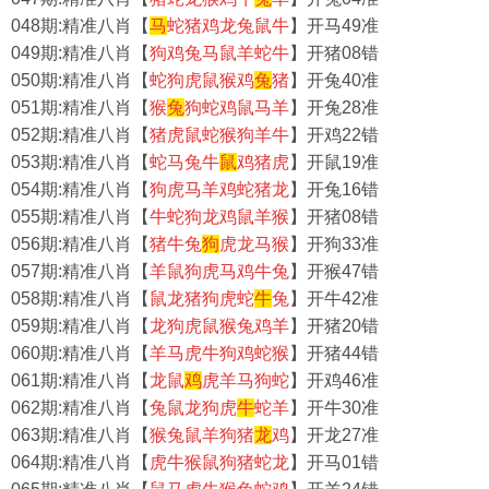
048期:精准八肖【
马
蛇猪鸡龙兔鼠牛
】开马49准
049期:精准八肖【
狗鸡兔马鼠羊蛇牛
】开猪08错
050期:精准八肖【
蛇狗虎鼠猴鸡
兔
猪
】开兔40准
051期:精准八肖【
猴
兔
狗蛇鸡鼠马羊
】开兔28准
052期:精准八肖【
猪虎鼠蛇猴狗羊牛
】开鸡22错
053期:精准八肖【
蛇马兔牛
鼠
鸡猪虎
】开鼠19准
054期:精准八肖【
狗虎马羊鸡蛇猪龙
】开兔16错
055期:精准八肖【
牛蛇狗龙鸡鼠羊猴
】开猪08错
056期:精准八肖【
猪牛兔
狗
虎龙马猴
】开狗33准
057期:精准八肖【
羊鼠狗虎马鸡牛兔
】开猴47错
058期:精准八肖【
鼠龙猪狗虎蛇
牛
兔
】开牛42准
059期:精准八肖【
龙狗虎鼠猴兔鸡羊
】开猪20错
060期:精准八肖【
羊马虎牛狗鸡蛇猴
】开猪44错
061期:精准八肖【
龙鼠
鸡
虎羊马狗蛇
】开鸡46准
062期:精准八肖【
兔鼠龙狗虎
牛
蛇羊
】开牛30准
063期:精准八肖【
猴兔鼠羊狗猪
龙
鸡
】开龙27准
064期:精准八肖【
虎牛猴鼠狗猪蛇龙
】开马01错