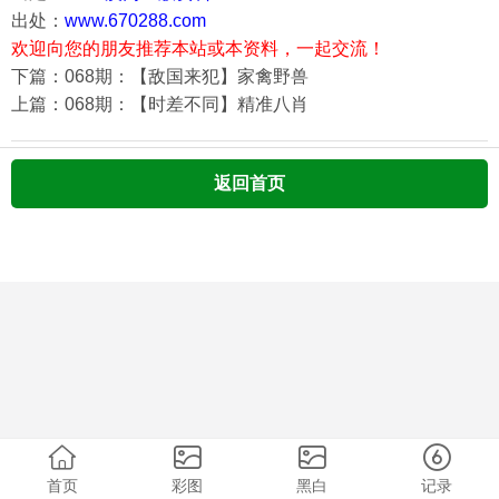
出处：
www.670288.com
欢迎向您的朋友推荐本站或本资料，一起交流！
下篇：068期：【敌国来犯】家禽野兽
上篇：068期：【时差不同】精准八肖
返回首页
首页
彩图
黑白
记录