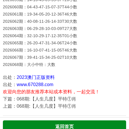
2026060期：04-43-47-15-07-37T44小数
2026061期：19-34-05-20-12-36T46大数
2026062期：40-08-11-26-14-33T30大数
2026063期：06-29-28-10-03-09T27大数
2026064期：32-10-29-17-12-35T01小数
2026065期：26-20-47-31-34-06T24小数
2026066期：16-10-07-41-15-05T46大数
2026067期：39-41-15-34-25-02T10大数
2026068期：大小中特：大数
出处：
2023澳门正版资料
出处：
www.670288.com
欢迎向您的朋友推荐本站或本资料，一起交流！
下篇：068期:【人生几度】平特①肖
上篇：068期:【人生几度】平特①肖
返回首页