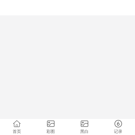
首页
彩图
黑白
记录