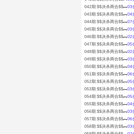
042期:$$决杀两合$$︻
03
043期:$$决杀两合$$︻
04
044期:$$决杀两合$$︻
07
045期:$$决杀两合$$︻
03
046期:$$决杀两合$$︻
02
047期:$$决杀两合$$︻
05
048期:$$决杀两合$$︻
02
049期:$$决杀两合$$︻
03
050期:$$决杀两合$$︻
04
051期:$$决杀两合$$︻
06
052期:$$决杀两合$$︻
05
053期:$$决杀两合$$︻
03
054期:$$决杀两合$$︻
05
055期:$$决杀两合$$︻
04
056期:$$决杀两合$$︻
03
057期:$$决杀两合$$︻
06
058期:$$决杀两合$$︻
03
059期:$$决杀两合$$︻
07