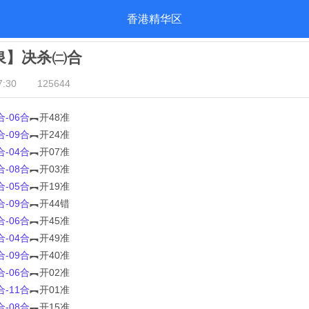
香港精华区
九泉】决杀㈡合
:30
125644
合-06合
︻开48准
合-09合
︻开24准
合-04合
︻开07准
合-08合
︻开03准
合-05合
︻开19准
合-09合
︻开44错
合-06合
︻开45准
合-04合
︻开49准
合-09合
︻开40准
合-06合
︻开02准
合-11合
︻开01准
合-08合
︻开15准