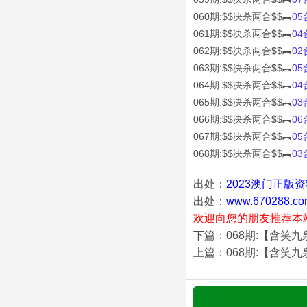
060期:$$决杀两合$$︻
05
061期:$$决杀两合$$︻
04
062期:$$决杀两合$$︻
02
063期:$$决杀两合$$︻
05
064期:$$决杀两合$$︻
04
065期:$$决杀两合$$︻
03
066期:$$决杀两合$$︻
06
067期:$$决杀两合$$︻
05
068期:$$决杀两合$$︻
03
出处：
2023澳门正版
出处：
www.670288.co
欢迎向您的朋友推荐本
下篇：068期:【含笑
上篇：068期:【含笑