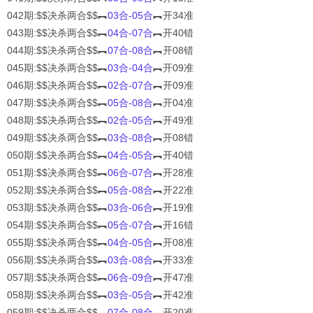
042期:$$决杀两合$$︻
03合-05合
︻开34准
043期:$$决杀两合$$︻
04合-07合
︻开40错
044期:$$决杀两合$$︻
07合-08合
︻开08错
045期:$$决杀两合$$︻
03合-04合
︻开09准
046期:$$决杀两合$$︻
02合-07合
︻开09准
047期:$$决杀两合$$︻
05合-08合
︻开04准
048期:$$决杀两合$$︻
02合-05合
︻开49准
049期:$$决杀两合$$︻
03合-08合
︻开08错
050期:$$决杀两合$$︻
04合-05合
︻开40错
051期:$$决杀两合$$︻
06合-07合
︻开28准
052期:$$决杀两合$$︻
05合-08合
︻开22准
053期:$$决杀两合$$︻
03合-06合
︻开19准
054期:$$决杀两合$$︻
05合-07合
︻开16错
055期:$$决杀两合$$︻
04合-05合
︻开08准
056期:$$决杀两合$$︻
03合-08合
︻开33准
057期:$$决杀两合$$︻
06合-09合
︻开47准
058期:$$决杀两合$$︻
03合-05合
︻开42准
059期:$$决杀两合$$︻
07合-08合
︻开20准