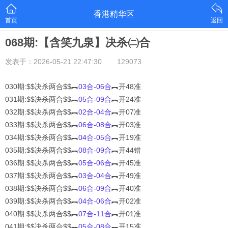
香港精华区
首页
返回
068期:【含笑九泉】决杀㈡合
发表于：2026-05-21 22:47:30
129073
030期:$$决杀两合$$︻
03合-06合
︻开48准
031期:$$决杀两合$$︻
05合-09合
︻开24准
032期:$$决杀两合$$︻
02合-04合
︻开07准
033期:$$决杀两合$$︻
06合-08合
︻开03准
034期:$$决杀两合$$︻
04合-05合
︻开19准
035期:$$决杀两合$$︻
08合-09合
︻开44错
036期:$$决杀两合$$︻
05合-06合
︻开45准
037期:$$决杀两合$$︻
03合-04合
︻开49准
038期:$$决杀两合$$︻
06合-09合
︻开40准
039期:$$决杀两合$$︻
04合-06合
︻开02准
040期:$$决杀两合$$︻
07合-11合
︻开01准
041期:$$决杀两合$$︻
05合-08合
︻开15准