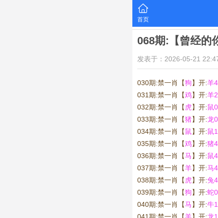
首页
068期:【曾经
发表于：2026-05-21 22:47
030期:禁一肖【
狗
】开:
羊4
031期:禁一肖【
鸡
】开:
羊2
032期:禁一肖【
虎
】开:
鼠0
033期:禁一肖【
猪
】开:
龙0
034期:禁一肖【
鼠
】开:
鼠1
035期:禁一肖【
鸡
】开:
猪4
036期:禁一肖【
马
】开:
鼠4
037期:禁一肖【
羊
】开:
马4
038期:禁一肖【
虎
】开:
兔4
039期:禁一肖【
狗
】开:
蛇0
040期:禁一肖
【
马
】开:
牛1
041期:禁一肖
【
羊
】开:
龙1