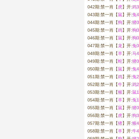
042期:禁一肖
【
虎
】开:
鸡3
043期:禁一肖
【
鼠
】开:
兔4
044期:禁一肖
【
狗
】开:
猪0
045期:禁一肖
【
鸡
】开:
狗0
046期:禁一肖
【
鼠
】开:
狗0
047期:禁一肖
【
龙
】开:
兔0
048期:禁一肖
【
羊
】开:
马4
049期:禁一肖
【
蛇
】开:
猪0
050期:禁一肖
【
鼠
】开:
兔4
051期:禁一肖
【
鸡
】开:
兔2
052期:禁一肖
【
牛
】开:
鸡2
053期:禁一肖
【
猴
】开:
鼠1
054期:禁一肖
【
羊
】开:
兔1
055期:禁一肖
【
鼠
】开:
猪0
056期:禁一肖
【
虎
】开:
狗3
057期:禁一肖
【
猪
】开:
猴4
058期:禁一肖
【
羊
】开:
牛4
059期:禁一肖
【
狗
】开:
猪2