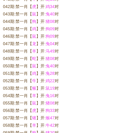
042期:禁一肖
【
虎
】开:
鸡34
对
043期:禁一肖
【
鼠
】开:
兔40
对
044期:禁一肖
【
狗
】开:
猪08
对
045期:禁一肖
【
鸡
】开:
狗09
对
046期:禁一肖
【
鼠
】开:
狗09
对
047期:禁一肖
【
龙
】开:
兔04
对
048期:禁一肖
【
羊
】开:
马49
对
049期:禁一肖
【
蛇
】开:
猪08
对
050期:禁一肖
【
鼠
】开:
兔40
对
051期:禁一肖
【
鸡
】开:
兔28
对
052期:禁一肖
【
牛
】开:
鸡22
对
053期:禁一肖
【
猴
】开:
鼠19
对
054期:禁一肖
【
羊
】开:
兔16
对
055期:禁一肖
【
鼠
】开:
猪08
对
056期:禁一肖
【
虎
】开:
狗33
对
057期:禁一肖
【
猪
】开:
猴47
对
058期:禁一肖
【
羊
】开:
牛42
对
059期:禁一肖
【
狗
】开:
猪20
对