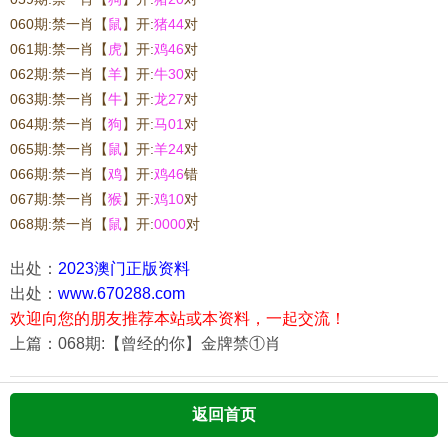
060期:禁一肖
【
鼠
】开:
猪44
对
061期:禁一肖
【
虎
】开:
鸡46
对
062期:禁一肖
【
羊
】开:
牛30
对
063期:禁一肖
【
牛
】开:
龙27
对
064期:禁一肖
【
狗
】开:
马01
对
065期:禁一肖
【
鼠
】开:
羊24
对
066期:禁一肖
【
鸡
】开:
鸡46
错
067期:禁一肖
【
猴
】开:
鸡10
对
068期:禁一肖
【
鼠
】开:
0000
对
出处：
2023澳门正版资料
出处：
www.670288.com
欢迎向您的朋友推荐本站或本资料，一起交流！
上篇：068期:【曾经的你】金牌禁①肖
返回首页