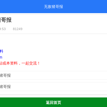
无敌猪哥报
猪哥报
:53
81249
资料
m
站或本资料，一起交流！
敌猪哥报
敌猪哥报
返回首页